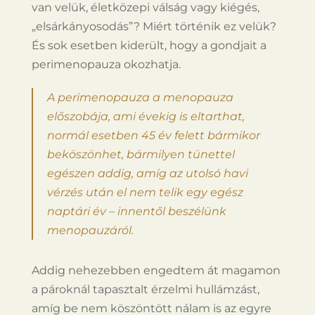
van velük, életközepi válság vagy kiégés,
„elsárkányosodás”? Miért történik ez velük?
És sok esetben kiderült, hogy a gondjait a
perimenopauza okozhatja.
A perimenopauza a menopauza
előszobája, ami évekig is eltarthat,
normál esetben 45 év felett bármikor
beköszönhet, bármilyen tünettel
egészen addig, amíg az utolsó havi
vérzés után el nem telik egy egész
naptári év – innentől beszélünk
menopauzáról.
Addig nehezebben engedtem át magamon
a pároknál tapasztalt érzelmi hullámzást,
amíg be nem köszöntött nálam is az egyre