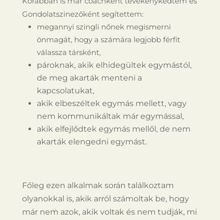
Korábban is már coachként tevékenykedtem és
Gondolatszinezőként segítettem:
megannyi szingli nőnek megismerni
önmagát, hogy a számára legjobb férfit
válassza társként,
pároknak, akik elhidegültek egymástól,
de meg akarták menteni a
kapcsolatukat,
akik elbeszéltek egymás mellett, vagy
nem kommunikáltak már egymással,
akik elfejlődtek egymás mellől, de nem
akarták elengedni egymást.
Főleg ezen alkalmak során találkoztam
olyanokkal is, akik arról számoltak be, hogy
már nem azok, akik voltak és nem tudják, mi