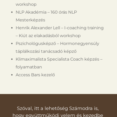
workshop
NLP Akadémia – 160 órás NLP
Mesterképzés
Henrik Alexander Lell – I-coaching training
– Kiút az elakadásból workshop
Pszichológusképző – Hormonegyensúly
táplálkozási tanácsadó képző
Klimaximalista Specialista Coach képzés –
folyamatban
Access Bars kezelő
Szóval, itt a lehetőség Számodra is,
hogy együttműködj velem és kezedbe