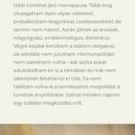
több tünettel járó menopauza. Több évig
olvasgattam ilyen-olyan cikkeket,
próbálkoztam bogyókkal, csodaszerekkel, de
semmi nem hatott. Aztán jöttek az orvosok,
nőgyógyász, endokrinológus, dietetikus.
Végre képbe kerültem a testem dolgaival,
de előrébb nem jutottam. Hormonpótlást
nem szerettem volna – bár azóta sokat
edukálódtam én is a témában és már nem
zárkóznék feltétlenül el tőle, ha nem
találtam volna rá a természetes megoldást a
tünetek enyhítésére. Szóval minden napom
egy túlélési megküzdés volt.