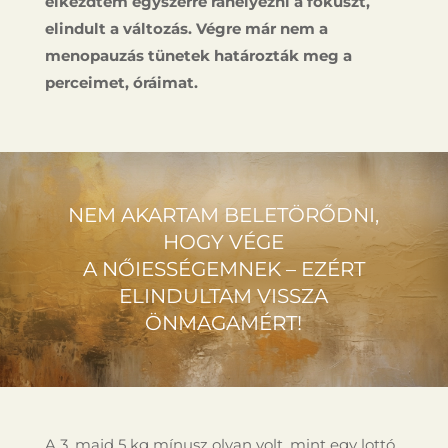
elkezdtem egyszerre ráhelyezni a fókuszt,
elindult a változás. Végre már nem a
menopauzás tünetek határozták meg a
perceimet, óráimat.
NEM AKARTAM BELETÖRŐDNI,
HOGY VÉGE
A NŐIESSÉGEMNEK – EZÉRT
ELINDULTAM VISSZA
ÖNMAGAMÉRT!
A 3, majd 5 kg mínusz olyan volt, mint egy lottó