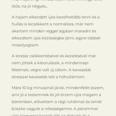
ötös, na jó négyes…
A hajam elkezdett újra kezelhetőbb lenni és a
hullás is lecsökkent a normálisra, már nem
akartam minden reggel ágyban maradni és
elkezdtem újra közösségbe járni, egyre többet
mosolyogtam.
A stressz csökkentésével és kezelésével már
nem jöttek a kiborulások, a mindennapi
félelmek, végre volt új célom. A kevesebb
stresszel kevesebb lett a hőhullámom.
Mára 10 kg mínusznál járok, mindenfélét eszem,
ami jó a testemnek és jól érzem újra magam a
bőrömben, elővettem a régi ruháimat és ismét
büszke vagyok a nőiességemre. A párommal
újra kiegyensúlyozott lett az életünk és a