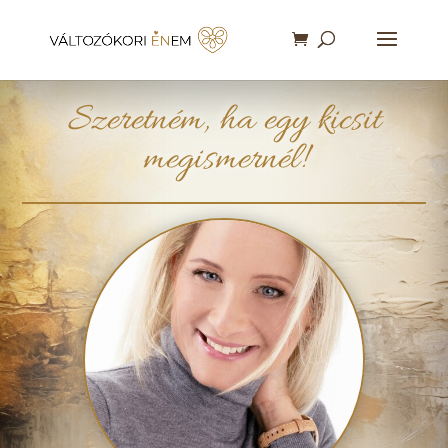
Szeretném, ha egy kicsit
megismernél!