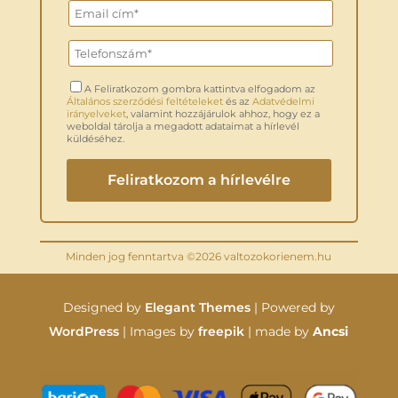
A Feliratkozom gombra kattintva elfogadom az
Általános szerződési feltételeket
és az
Adatvédelmi
irányelveket
, valamint hozzájárulok ahhoz, hogy ez a
weboldal tárolja a megadott adataimat a hírlevél
küldéséhez.
Minden jog fenntartva ©2026 valtozokorienem.hu
Designed by
Elegant Themes
| Powered by
WordPress
| Images by
freepik
| made by
Ancsi