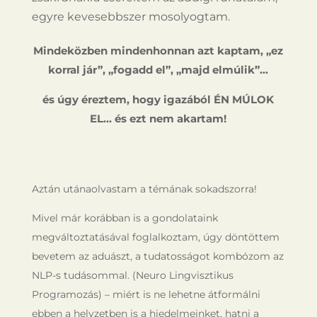
egyre kevesebbszer mosolyogtam.
Mindeközben mindenhonnan azt kaptam, „ez
korral jár”, „fogadd el”, „majd elmúlik”…
és úgy éreztem, hogy igazából ÉN MÚLOK
EL… és ezt nem akartam!
Aztán utánaolvastam a témának sokadszorra!
Mivel már korábban is a gondolataink
megváltoztatásával foglalkoztam, úgy döntöttem
bevetem az aduászt, a tudatosságot kombózom az
NLP-s tudásommal. (Neuro Lingvisztikus
Programozás) – miért is ne lehetne átformálni
ebben a helyzetben is a hiedelmeinket, hatni a