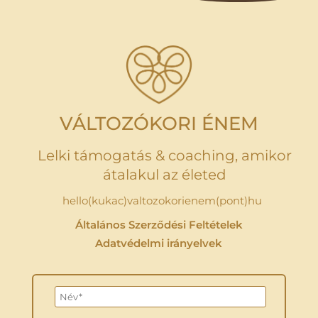
VÁLTOZÓKORI ÉNEM
Lelki támogatás & coaching, amikor
átalakul az életed
hello(kukac)valtozokorienem(pont)hu
Általános Szerződési Feltételek
Adatvédelmi irányelvek