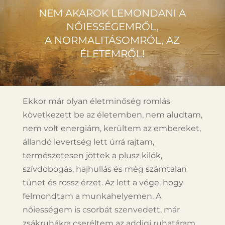
NEM AKAROK LEMONDANI A
NŐIESSÉGEMRŐL,
A NORMALITÁSOMRÓL, AZ
ÉLETEMRŐL!
Ekkor már olyan életminőség romlás
következett be az életemben, nem aludtam,
nem volt energiám, kerültem az embereket,
állandó levertség lett úrrá rajtam,
természetesen jöttek a plusz kilók,
szívdobogás, hajhullás és még számtalan
tünet és rossz érzet. Az lett a vége, hogy
felmondtam a munkahelyemen. A
nőiességem is csorbát szenvedett, már
zsákruhákra cseréltem az addigi ruhatáram,