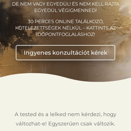
DE NEM VAGY EGYEDÜL! ÉS NEM KELL RAJTA
EGYEDÜL VÉGIGMENNED!
30 PERCES ONLINE TALÁLKOZÓ,
KÖTELEZETTSÉGEK NÉLKÜL – KATTINTS AZ
IDŐPONTFOGLALÁSHOZ!
Ingyenes konzultációt kérek
A tested és a lelked nem kérdezi, hogy
változhat-e! Egyszerűen csak változik.