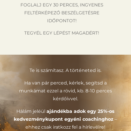
FOGLALJ EGY 30 PERCES, INGYENES
FELTÉRKÉPEZŐ BESZÉLGETÉSRE
IDŐPONTOT!
TEGYÉL EGY LÉPÉST MAGADÉRT!
Te is számítasz. A történeted is.
Ha van pár perced, kérlek, segítsd a
munkámat ezzel a rövid, kb. 8-10 perces
kérdőívvel.
Hálám jeléül
ajándékba adok egy 25%-os
kedvezménykupont egyéni coachinghoz
–
ehhez csak iratkozz fel a hírlevélre!