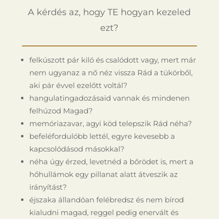
A kérdés az, hogy TE hogyan kezeled
ezt?
felkúszott pár kiló és csalódott vagy, mert már
nem ugyanaz a nő néz vissza Rád a tükörből,
aki pár évvel ezelőtt voltál?
hangulatingadozásaid vannak és mindenen
felhúzod Magad?
memóriazavar, agyi köd telepszik Rád néha?
befeléfordulóbb lettél, egyre kevesebb a
kapcsolódásod másokkal?
néha úgy érzed, levetnéd a bőrödet is, mert a
hőhullámok egy pillanat alatt átveszik az
irányítást?
éjszaka állandóan felébredsz és nem bírod
kialudni magad, reggel pedig enervált és