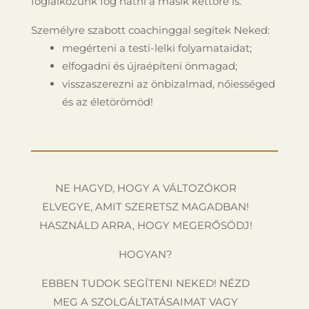
foglalkozunk fog hatni a másik kettőre is.
Személyre szabott coachinggal segítek Neked:
megérteni a testi-lelki folyamataidat;
elfogadni és újraépíteni önmagad;
visszaszerezni az önbizalmad, nőiességed
és az életörömöd!
NE HAGYD, HOGY A VÁLTOZÓKOR
ELVEGYE, AMIT SZERETSZ MAGADBAN!
HASZNÁLD ARRA, HOGY MEGERŐSÖDJ!
HOGYAN?
EBBEN TUDOK SEGÍTENI NEKED! NÉZD
MEG A SZOLGÁLTATÁSAIMAT VAGY