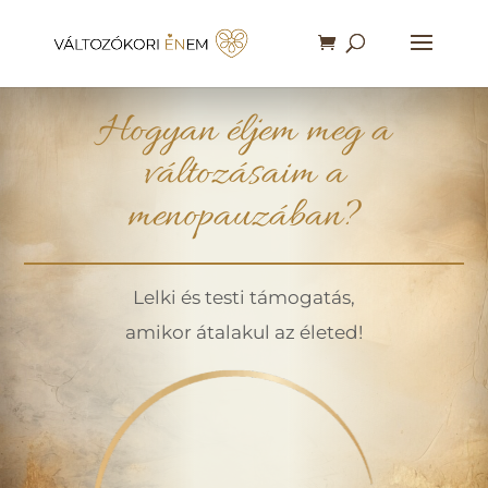
Hogyan éljem meg a
változásaim a
menopauzában?
Lelki és testi támogatás,
amikor átalakul az életed!