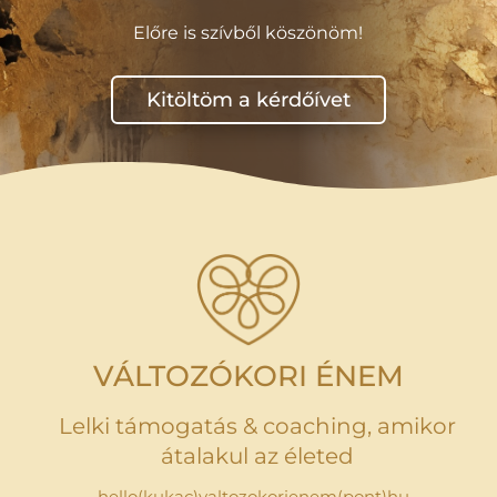
Előre is szívből köszönöm!
Kitöltöm a kérdőívet
VÁLTOZÓKORI ÉNEM
Lelki támogatás & coaching, amikor
átalakul az életed
hello(kukac)valtozokorienem(pont)hu