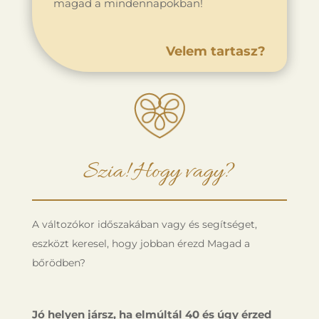
magad a mindennapokban!
Velem tartasz?
Szia! Hogy vagy?
A változókor időszakában vagy és segítséget,
eszközt keresel, hogy jobban érezd Magad a
bőrödben?
Jó helyen jársz, ha elmúltál 40 és úgy érzed