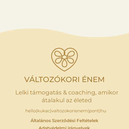
VÁLTOZÓKORI ÉNEM
Lelki támogatás & coaching, amikor
átalakul az életed
hello(kukac)valtozokorienem(pont)hu
Általános Szerződési Feltételek
Adatvédelmi irányelvek