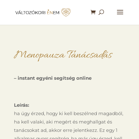
Menopauza Tanácsadás
– instant egyéni segítség online
Leírás:
ha úgy érzed, hogy ki kell beszélned magadból,
ha kell valaki, aki megért és meghallgat és
tanácsokat ad, akkor erre jelentkezz. Ez egy 1
alkalmas gyors segítség, ha már úgy érzed, kell