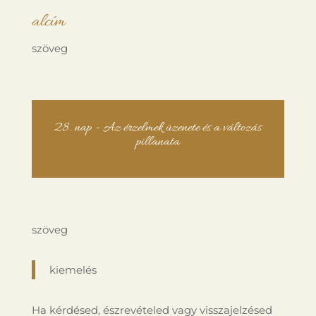
alcím
szöveg
28. nap - Az érzelmek üzenete és a változás
pillanata
szöveg
kiemelés
Ha kérdésed, észrevételed vagy visszajelzésed