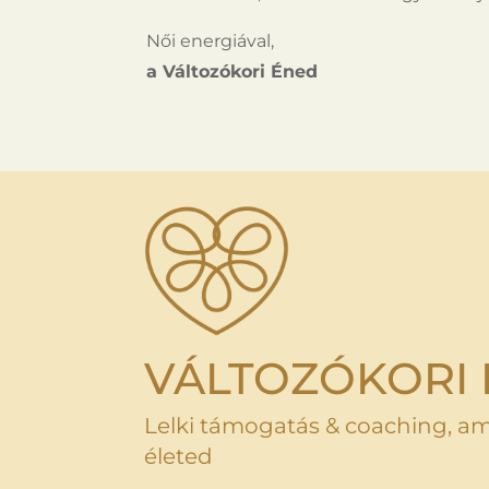
Női energiával,
a Változókori Éned
VÁLTOZÓKORI
Lelki támogatás & coaching, am
életed