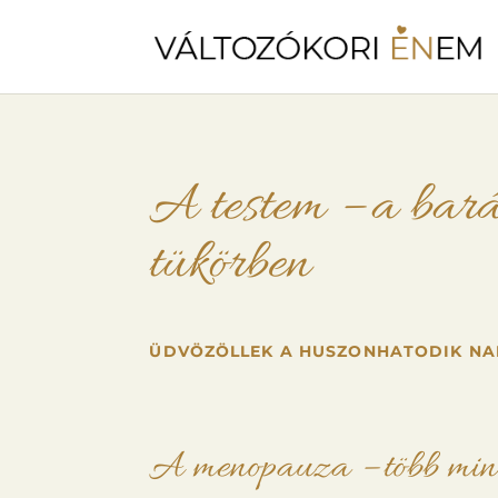
A testem – a bar
tükörben
ÜDVÖZÖLLEK A HUSZONHATODIK NA
A menopauza – több min