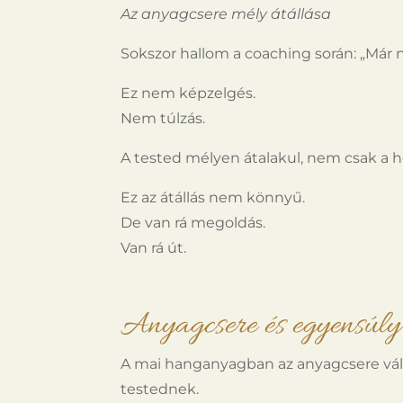
Az anyagcsere mély átállása
Sokszor hallom a coaching során: „Már 
Ez nem képzelgés.
Nem túlzás.
A tested mélyen átalakul, nem csak a 
Ez az átállás nem könnyű.
De van rá megoldás.
Van rá út.
Anyagcsere és egyensúly
A mai hanganyagban az anyagcsere válto
testednek.