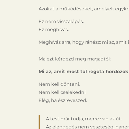
Azokat a működéseket, amelyek egykor
Ez nem visszalépés.
Ez meghívás.
Meghívás arra, hogy ránézz: mi az, amit 
Ma ezt kérdezd meg magadtól:
Mi az, amit most túl régóta hordozo
Nem kell dönteni.
Nem kell cselekedni.
Elég, ha észreveszed.
A test már tudja, merre van az út.
Az elengedés nem veszteség, hanem