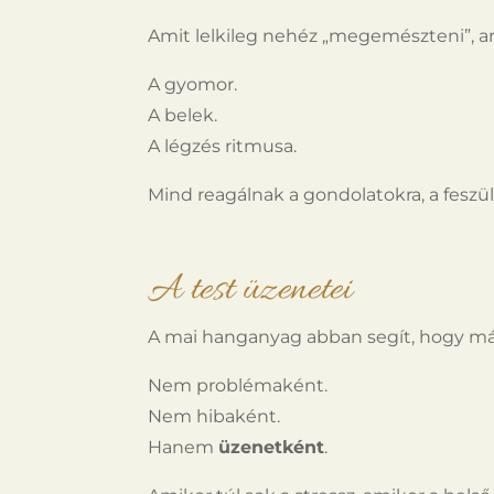
Amit lelkileg nehéz „megemészteni”, ami
A gyomor.
A belek.
A légzés ritmusa.
Mind reagálnak a gondolatokra, a feszül
A test üzenetei
A mai hanganyag abban segít, hogy más
Nem problémaként.
Nem hibaként.
Hanem
üzenetként
.