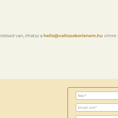
lzésed van, írhatsz a
hello@valtozokorienem.hu
címre 