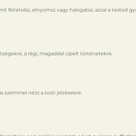
t félretolsz, elnyomsz vagy halogatsz, azzal a tested g
tségekre, a régi, magaddal cipelt történetekre.
 szemmel nézz a testi jelzésekre.