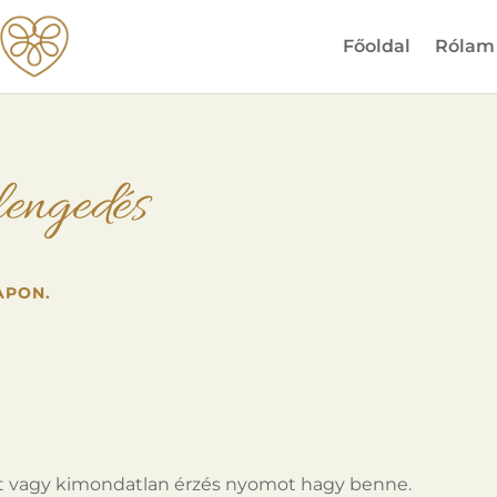
Főoldal
Rólam
elengedés
APON.
t vagy kimondatlan érzés nyomot hagy benne.