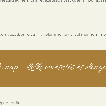
ő feszültség nem talál levezetést, a test gyakran puffadá
környezetben, olyan figyelemmel, amellyel már nem me
. nap - Lelki emésztés és elenge
égi mintákat.