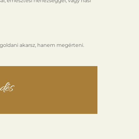
ssal, emésztési nehézséggel, vagy hasi
goldani akarsz, hanem megérteni.
dés