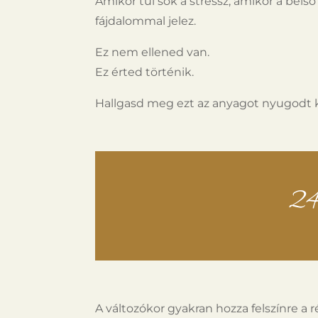
Amikor túl sok a stressz, amikor a bels
fájdalommal jelez.
Ez nem ellened van.
Ez érted történik.
Hallgasd meg ezt az anyagot nyugodt 
24
A változókor gyakran hozza felszínre a r