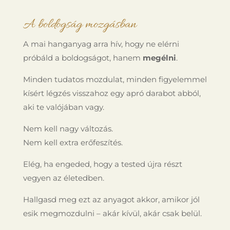
A boldogság mozgásban
A mai hanganyag arra hív, hogy ne elérni
próbáld a boldogságot, hanem
megélni
.
Minden tudatos mozdulat, minden figyelemmel
kísért légzés visszahoz egy apró darabot abból,
aki te valójában vagy.
Nem kell nagy változás.
Nem kell extra erőfeszítés.
Elég, ha engeded, hogy a tested újra részt
vegyen az életedben.
Hallgasd meg ezt az anyagot akkor, amikor jól
esik megmozdulni – akár kívül, akár csak belül.