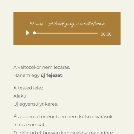
19. nap - A boldogság, mint életforma
Audió
00:00
lejátszó
A változókor nem lezárás.
Hanem egy
új fejezet
.
A tested jelez.
Alakul.
Új egyensúlyt keres.
És ebben a történetben nem külső elvárások
írják a sorokat.
Te döntöd el, hogyan kapcsolódsz magadhoz,