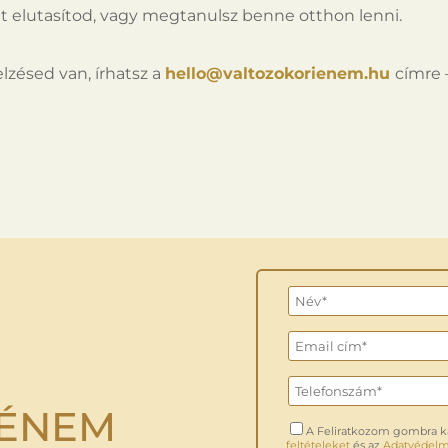
tet elutasítod, vagy megtanulsz benne otthon lenni.
lzésed van, írhatsz a
hello@valtozokorienem.hu
címre
 ÉNEM
A Feliratkozom gombra k
feltételeket
és az
Adatvédelmi