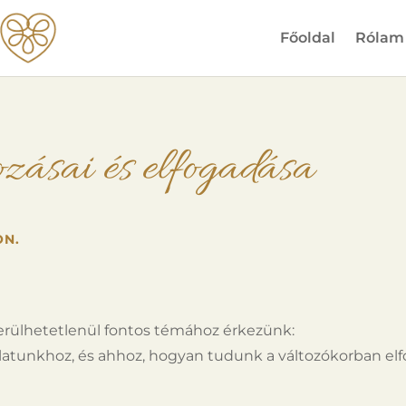
Főoldal
Rólam
ozásai és elfogadása
ON.
erülhetetlenül fontos témához érkezünk:
olatunkhoz, és ahhoz, hogyan tudunk a változókorban elf