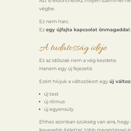
Azt is eldöntheted, milyen szemmel né
végbe.
Ez nem harc.
Ez
egy újfajta kapcsolat önmagaddal
.
A tudatosság ideje
Ez az időszak nem a vég kezdete.
Hanem egy új fejezeté.
Ezért hívjuk a változókort egy
új válto
új test
új ritmus
új egyensúly
Ehhez azonban szükség van arra, hog
Kevesebb ítélettel, több megértéssel é