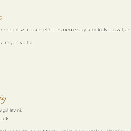
z
r megállsz a tükör előtt, és nem vagy kibékülve azzal, ami
i régen voltál.
ég
gállítani.
ájuk.