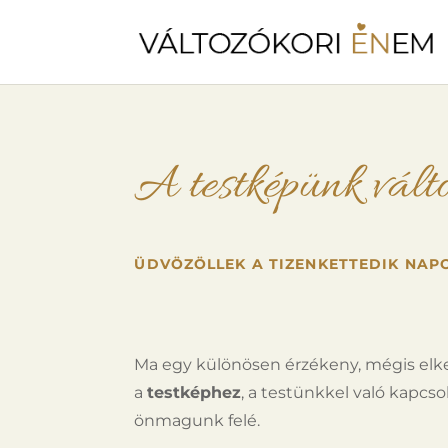
A testképünk vált
ÜDVÖZÖLLEK A TIZENKETTEDIK NAP
Ma egy különösen érzékeny, mégis elk
a
testképhez
, a testünkkel való kapcs
önmagunk felé.