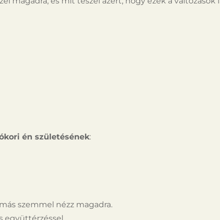
zel magadra, és mit teszel azért, hogy ezek a változás
zókori én születésének
:
y más szemmel nézz magadra.
s együttérzéssel.