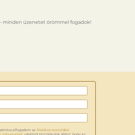
 – minden üzenetet örömmel fogadok!
attintva elfogadom az
Általános szerződési
 irányelveket
, valamint hozzájárulok ahhoz, hogy ez