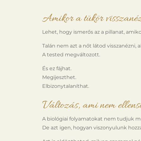
Amikor a tükör visszané
Lehet, hogy ismerős az a pillanat, amiko
Talán nem azt a nőt látod visszanézni, ak
A tested megváltozott.
És ez fájhat.
Megijeszthet.
Elbizonytalaníthat.
Változás, ami nem ellens
A biológiai folyamatokat nem tudjuk me
De azt igen, hogyan viszonyulunk hozz