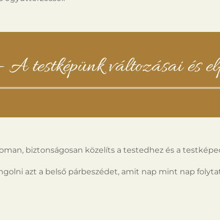
- A testképünk változásai és e
Audió
lejátszó
oman, biztonságosan közelíts a testedhez és a testképe
olni azt a belső párbeszédet, amit nap mint nap folyt