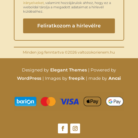
irányelveket
, valamint hozzájárulok ahhoz, hogy ez a
weboldal tárolja a megadott adataimat a hírlevél
küldéséhez.
Minden jog fenntartva ©2026 valtozokorienem.hu
Designed by
Elegant Themes
| Powered by
WordPress
| Images by
freepik
| made by
Ancsi