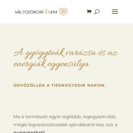
A gyógyteák varázsa és az
energiák egyensúlya
ÜDVÖZÖLLEK A TIZENEGYEDIK NAPON.
Ma a természet egyik legősibb, legegyszerűbb,
mégis legvarázslatosabb ajándékáról lesz szó: a
gyógyteákról
.