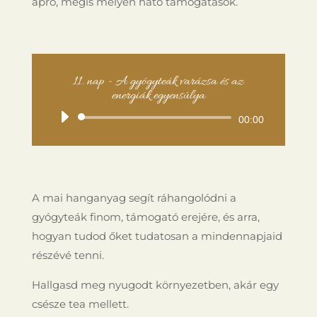
apró, mégis mélyen ható támogatások.
11. nap - A gyógyteák varázsa és az
energiák egyensúlya
Audió
00:00
lejátszó
A mai hanganyag segít ráhangolódni a
gyógyteák finom, támogató erejére, és arra,
hogyan tudod őket tudatosan a mindennapjaid
részévé tenni.
Hallgasd meg nyugodt környezetben, akár egy
csésze tea mellett.