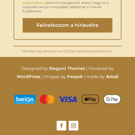
irányelveket
, valamint hozzájárulok ahhoz, hogy ez a
weboldal tárolja a megadott adataimat a hírlevél
küldéséhez.
Minden jog fenntartva ©2026 valtozokorienem.hu
Designed by
Elegant Themes
| Powered by
WordPress
| Images by
freepik
| made by
Ancsi