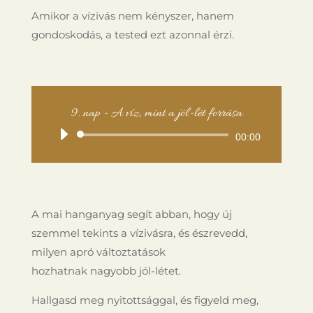
Amikor a vízivás nem kényszer, hanem
gondoskodás, a tested ezt azonnal érzi.
9. nap - A víz, mint a jól-lét forrása
Audió
00:00
lejátszó
A mai hanganyag segít abban, hogy új
szemmel tekints a vízivásra, és észrevedd,
milyen apró változtatások
hozhatnak nagyobb jól-létet.
Hallgasd meg nyitottsággal, és figyeld meg,