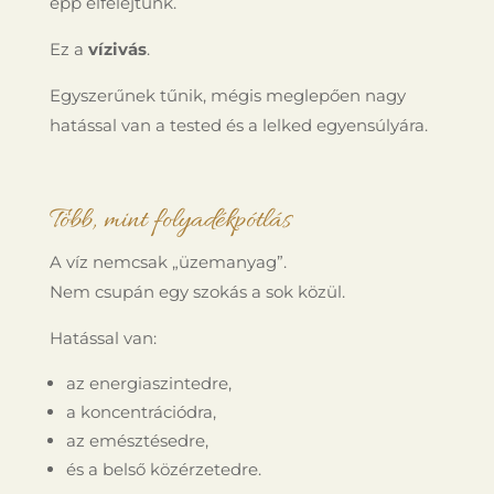
épp elfelejtünk.
Ez a
vízivás
.
Egyszerűnek tűnik, mégis meglepően nagy
hatással van a tested és a lelked egyensúlyára.
Több, mint folyadékpótlás
A víz nemcsak „üzemanyag”.
Nem csupán egy szokás a sok közül.
Hatással van:
az energiaszintedre,
a koncentrációdra,
az emésztésedre,
és a belső közérzetedre.