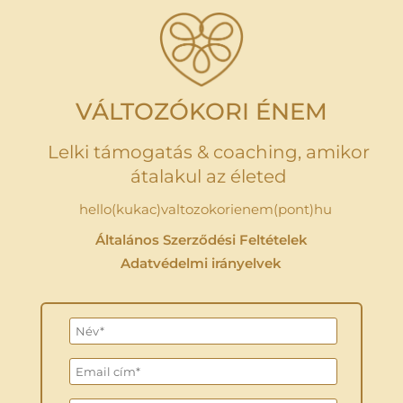
VÁLTOZÓKORI ÉNEM
Lelki támogatás & coaching, amikor
átalakul az életed
hello(kukac)valtozokorienem(pont)hu
Általános Szerződési Feltételek
Adatvédelmi irányelvek