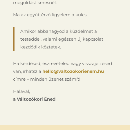
megoldást keresnél.
Ma az együttérző figyelem a kulcs.
Amikor abbahagyod a küzdelmet a
testeddel, valami egészen új kapcsolat
kezdődik köztetek.
Ha kérdésed, észrevételed vagy visszajelzésed
van, írhatsz a
hello@valtozokorienem.hu
címre – minden üzenet számít!
Hálával,
a Változókori Éned