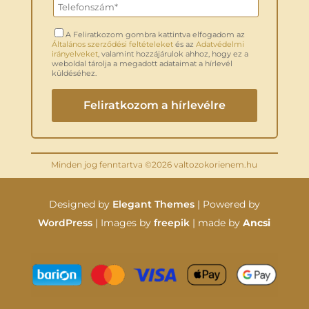
A Feliratkozom gombra kattintva elfogadom az
Általános szerződési feltételeket
és az
Adatvédelmi
irányelveket
, valamint hozzájárulok ahhoz, hogy ez a
weboldal tárolja a megadott adataimat a hírlevél
küldéséhez.
Minden jog fenntartva ©2026 valtozokorienem.hu
Designed by
Elegant Themes
| Powered by
WordPress
| Images by
freepik
| made by
Ancsi