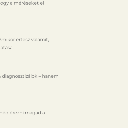
 hogy a méréseket el
 Amikor értesz valamit,
atása.
m diagnosztizálok – hanem
tnéd érezni magad a