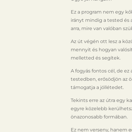
Ez a program nem egy kőb
irányt mindig a tested és
arra, mire van valóban sz
Az út végén ott lesz a kö
mennyit és hogyan valósít
melletted és segítek.
A fogyás fontos cél, de e
testedben, erősödjön az 
támogatja a jóllétedet.
Tekints erre az útra egy 
egyre közelebb kerülhetsz
önazonosabb formában.
Ez nem verseny, hanem e