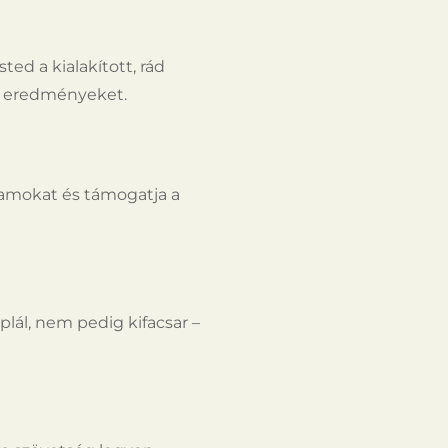
ed a kialakított, rád
az eredményeket.
rohamokat és támogatja a
lál, nem pedig kifacsar –