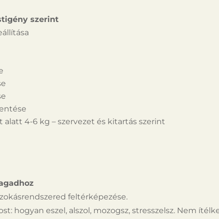
tigény szerint
állítása
e
se
se
kentése
ét alatt 4-6 kg – szervezet és kitartás szerint
magadhoz
szokásrendszered feltérképezése.
t: hogyan eszel, alszol, mozogsz, stresszelsz. Nem ítélke