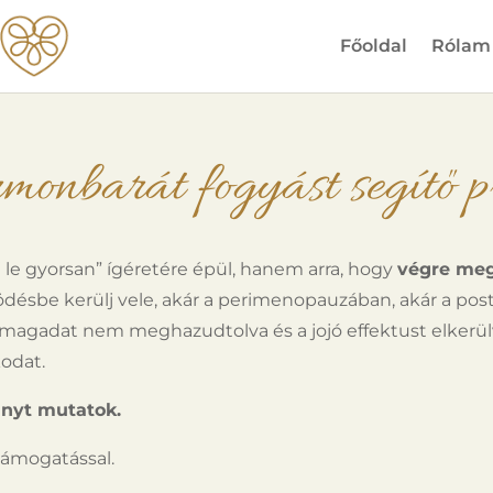
Főoldal
Rólam
rmonbarát fogyást segítő 
 le gyorsan” ígéretére épül, hanem arra, hogy
végre meg
désbe kerülj vele, akár a perimenopauzában, akár a p
nmagadat nem meghazudtolva és a jojó effektust elkerü
kodat.
rányt mutatok.
 támogatással.