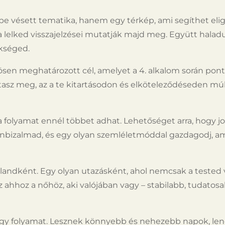
e vésett tematika, hanem egy térkép, ami segíthet eli
 a lelked visszajelzései mutatják majd meg. Együtt halad
ükséged.
zösen meghatározott cél, amelyet a 4. alkalom során pon
asz meg, az a te kitartásodon és elköteleződéseden múli
z a folyamat ennél többet adhat. Lehetőséget arra, hogy
önbizalmad, és egy olyan szemléletmóddal gazdagodj, a
kalandként. Egy olyan utazásként, ahol nemcsak a tested
 ahhoz a nőhöz, aki valójában vagy – stabilabb, tudatos
gy folyamat. Lesznek könnyebb és nehezebb napok, len