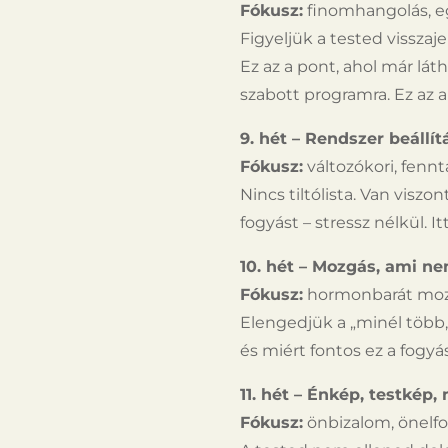
Fókusz:
finomhangolás, e
Figyeljük a tested visszaje
Ez az a pont, ahol már lá
szabott programra. Ez az
9. hét – Rendszer beállít
Fókusz:
változókori, fennt
Nincs tiltólista. Van visz
fogyást – stressz nélkül. I
10. hét – Mozgás, ami ne
Fókusz:
hormonbarát mo
Elengedjük a „minél több,
és miért fontos ez a fogyá
11. hét – Énkép, testkép, 
Fókusz:
önbizalom, önelf