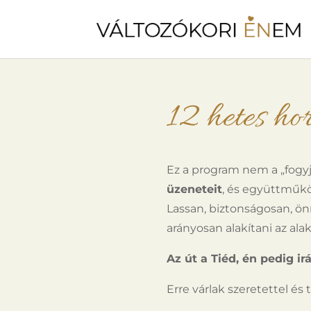
12 hetes ho
Ez a program nem a „fogyj
üzeneteit
, és együttműkö
Lassan, biztonságosan, ö
arányosan alakítani az ala
Az út a Tiéd, én pedig i
Erre várlak szeretettel és