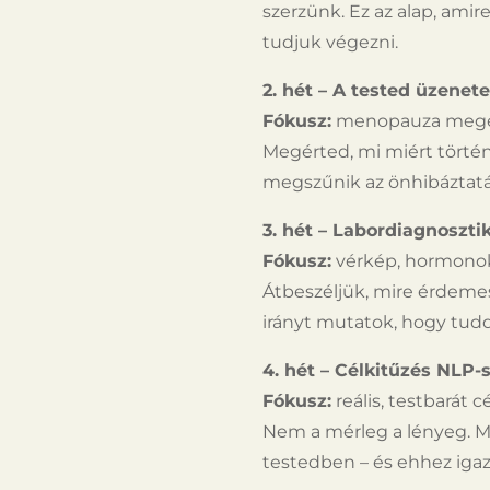
szerzünk. Ez az alap, ami
tudjuk végezni.
2. hét – A tested üzenete
Fókusz:
menopauza megért
Megérted, mi miért történik
megszűnik az önhibáztatás
3. hét – Labordiagnoszti
Fókusz:
vérkép, hormonok, 
Átbeszéljük, mire érdeme
irányt mutatok, hogy tudd,
4. hét – Célkitűzés NLP-
Fókusz:
reális, testbarát c
Nem a mérleg a lényeg. M
testedben – és ehhez igazí