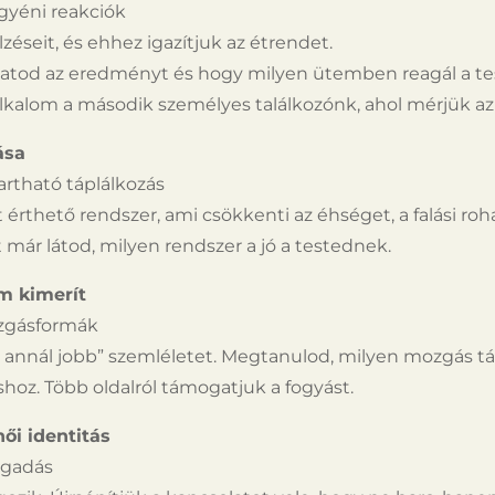
gyéni reakciók
lzéseit, és ehhez igazítjuk az étrendet.
thatod az eredményt és hogy milyen ütemben reagál a test
 alkalom a második személyes találkozónk, ahol mérjük 
ása
artható táplálkozás
ont érthető rendszer, ami csökkenti az éhséget, a falási 
tt már látod, milyen rendszer a jó a testednek.
m kimerít
zgásformák
 annál jobb” szemléletet. Megtanulod, milyen mozgás táp
shoz. Több oldalról támogatjuk a fogyást.
női identitás
ogadás