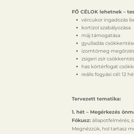
FŐ CÉLOK lehetnek – tes
vércukor ingadozás be
kortizol szabályozása
máj támogatása
gyulladás csökkentés
izomtömeg megőrzé
zsigeri zsír csökkenté
has körtérfogat csök
reális fogyási cél: 12 h
Tervezett tematika:
1. hét – Megérkezés ön
Fókusz:
állapotfelmérés, 
Megnézzük, hol tartasz mos