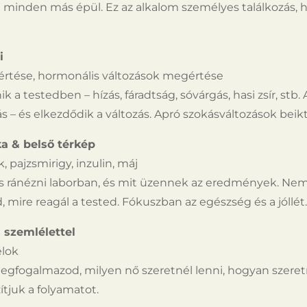
re minden más épül. Ez az alkalom személyes találkozás,
i
ése, hormonális változások megértése
 a testedben – hízás, fáradtság, sóvárgás, hasi zsír, stb.
 – és elkezdődik a változás. Apró szokásváltozások beikt
ka & belső térkép
pajzsmirigy, inzulin, máj
s ránézni laborban, és mit üzennek az eredmények. Ne
 mire reagál a tested. Fókuszban az egészség és a jóllét.
s szemlélettel
élok
egfogalmazod, milyen nő szeretnél lenni, hogyan szere
tjuk a folyamatot.