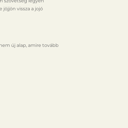
em szövetség legyen
jöjjön vissza a jojó
anem új alap, amire tovább