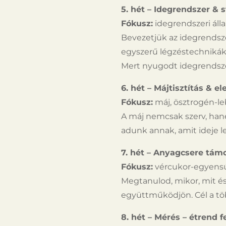
5. hét – Idegrendszer & 
Fókusz:
idegrendszeri álla
Bevezetjük az idegrendsze
egyszerű légzéstechnikák
Mert nyugodt idegrendszer
6. hét – Májtisztítás & el
Fókusz:
máj, ösztrogén-le
A máj nemcsak szerv, hane
adunk annak, amit ideje l
7. hét – Anyagcsere támo
Fókusz:
vércukor-egyensú
Megtanulod, mikor, mit é
együttműködjön. Cél a tö
8. hét – Mérés – étrend fe