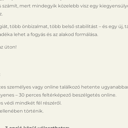
és számít, mert mindegyik közelebb visz egy kiegyensúl
z.
át, több önbizalmat, több belső stabilitást – és egy új,
éka lehet a fogyás és az alakod formálása.
az úton!
:
rces személyes vagy online találkozó hetente ugyanabba
gyenes – 30 perces feltérképező beszélgetés online.
 védi mindkét fél részéről.
 ellenében történik.