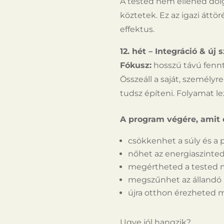
A tested nem ellened dolg
köztetek. Ez az igazi áttö
effektus.
12. hét – Integráció & új
Fókusz:
hosszú távú fenn
Összeáll a saját, személy
tudsz építeni. Folyamat le
A program végére, amit 
csökkenhet a súly és a p
n
őhet
az energiaszinted
meg
é
rtheted a tested
megsz
ű
nhet az
á
lland
ó
ú
jra otthon
é
rezheted m
Ugye jól hangzik?