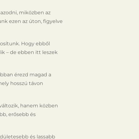
gazodni, miközben az
unk ezen az úton, figyelve
tosítunk. Hogy ebből
k – de ebben itt leszek
 jobban érezd magad a
mely hosszú távon
 változik, hanem közben
abb, erősebb és
dületesebb és lassabb