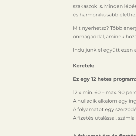
szakaszok is. Minden lép
és harmonikusabb élethe
Mit nyerhetsz? Több energi
önmagaddal, aminek hozad
Induljunk el együtt ezen 
Keretek:
Ez egy 12 hetes program
12 x min. 60 – max. 90 pe
A nulladik alkalom egy in
A folyamatot egy szerződés
A fizetés utalással, számla