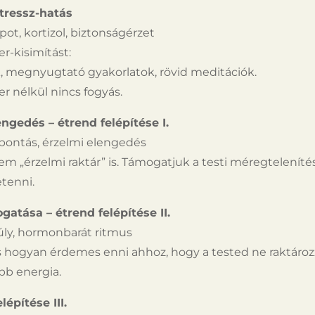
stressz-hatás
pot, kortizol, biztonságérzet
r-kisimítást:
, megnyugtató gyakorlatok, rövid meditációk.
 nélkül nincs fogyás.
engedés – étrend felépítése I.
bontás, érzelmi elengedés
m „érzelmi raktár” is. Támogatjuk a testi méregtelenítés
etenni.
gatása – étrend felépítése II.
ly, hormonbarát ritmus
s hogyan érdemes enni ahhoz, hogy a tested ne raktáro
bb energia.
lépítése III.