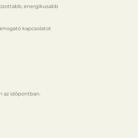
yozottabb, energikusabb
 támogató kapcsolatot
n az időpontban.