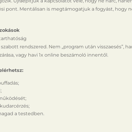
ozik. Újraépítjük a kapcsolatot vele, hogy ne harc, han
rési pont. Mentálisan is megtámogatjuk a fogyást, hogy ne 
 szokások
tarthatóság
re szabott rendszered. Nem „program után visszaesés”, h
zárása, vagy havi 1x online beszámoló innentől.
elérhetsz:
uffadás;
;
 m
ű
k
ö
d
é
s
é
t;
kudarc
é
rz
é
s;
agad a testedben.