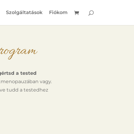
Szolgáltatások
Fiókom
program
értsd a tested
ostmenopauzában vagy.
lve tudd a testedhez